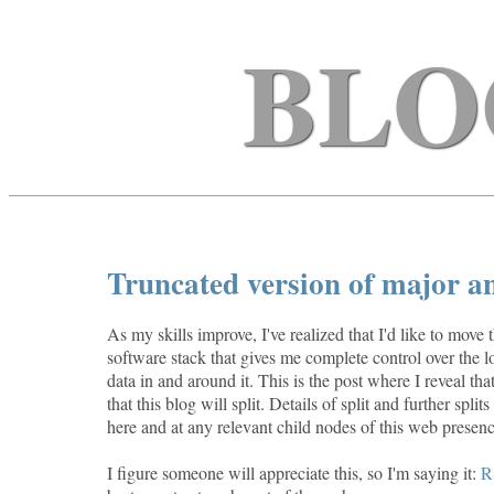
BLO
Truncated version of major 
As my skills improve, I've realized that I'd like to move
software stack that gives me complete control over the l
data in and around it. This is the post where I reveal t
that this blog will split. Details of split and further spli
here and at any relevant child nodes of this web presenc
I figure someone will appreciate this, so I'm saying it:
R