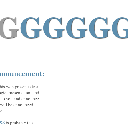
G
GGGG
announcement:
 this web presence to a
ogic, presentation, and
hat to you and announce
ts will be announced
e.
SS
is probably the