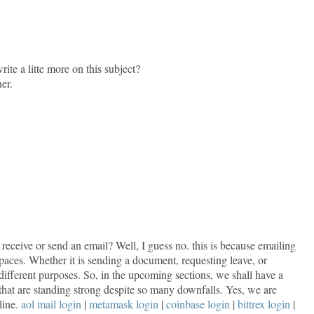
ite a litte more on this subject?
her.
receive or send an email? Well, I guess no. this is because emailing
paces. Whether it is sending a document, requesting leave, or
 different purposes. So, in the upcoming sections, we shall have a
that are standing strong despite so many downfalls. Yes, we are
line.
aol mail login
|
metamask login
|
coinbase login
|
bittrex login
|