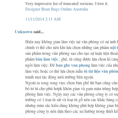
Very impressive list of truncated versions. I love it.
Designer Bean Bags Online Australia
11/11/2014 2:11 AM
Unknown
said...
Hiện nay không gian làm việc tại văn phòng có sự ảnh 
nội 
chính vì thế cho nên khi lựa chọn những sản phẩm
sản phẩm trong văn phòng sao cho tạo sự tuận tiện thoả
bàn làm việc
phẩm
, ghế, tủ cũng được lựa chọn kĩ càn
ban ghe van phong
ngồi làm việc. Để
làm việc của nhâ
tủ tài liệu văn phò
làm việc hoặc có thể lựa chọn mẫu
tránh mọi tác động môi trường bên ngoài.
Ngoài ra song song viẹc chọn bàn ghế thi bạn cũng c
bố trí tủ cho phù hơpk khôn gian và gam màu trùng hợp 
phòng làm việc. Ngày nay các văn phòng công ty có xu
trường có 1 loại tủ sắt và loại tủ gỗ nên các khắc hàng
nhưng màu sắc kiểu dáng không phù hợp không gian bê
phòng công ty nên dựa theo các xu hướng trong thiết kế