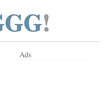
GGG
!
Ads