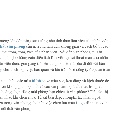
hưởng lớn đên năng suất cũng như tinh thần làm việc của nhân viên
thất văn phòng
cần nên chú tâm đến không gian và cách bố trí các
i mái trong công việc của nhân viên. Nối đến văn phòng thì sản
g phù hợp không gain diện tích làm việc tạo sử thoải máu cho nhân
n viên được gọn gàng thì nên trang bị thêm tủ phụ đi đối với bàn
ng
cho thích hợp việc bảo quan và lưu trữ hồ sơ công ty được an toàn
tủ hồ sơ
ần xem thêm các mẫu
về màu sắc, kểu dàng và kịch thước để
với không gian nội thất và các sản phẩm nội thất khác trong văn
 hướng chọn riêng mỗi phòng bạn chiếc tủ văn phòng? Thì trên thị
 cân nhắc khi chọn mua. Tủ sắt bền đẹp, chónglại tác nhân ngoài
tu go
n trong văn phòng cho nên việc chọn lựa mẫu
dành cho văn
 nội thất văn phong.