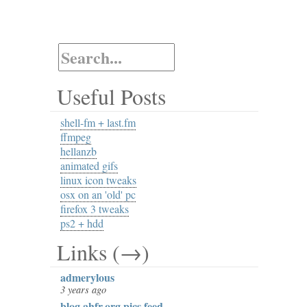
Useful Posts
shell-fm + last.fm
ffmpeg
hellanzb
animated gifs
linux icon tweaks
osx on an 'old' pc
firefox 3 tweaks
ps2 + hdd
Links (→)
admerylous
3 years ago
blog.ahfr.org pics feed