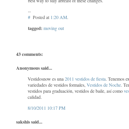
best way to stay abreast of these changes.
--
#
Posted at
1:20 AM
.
tagged:
moving out
43 comments:
Anonymous said...
Vestidosnow es una
2011 vestidos de fiesta
. Tenemos ex
variedades de vestidos formales,
Vestidos de Noche
. Te
vestidos para graduación, vestidos de baile, así como
ves
calidad.
8/10/2011 10:17 PM
sakshis said...